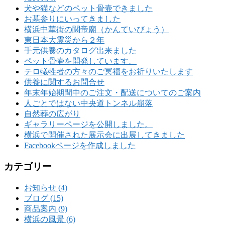
犬や猫などのペット骨壷できました
お墓参りにいってきました
横浜中華街の関帝廟（かんていびょう）
東日本大震災から２年
手元供養のカタログ出来ました
ペット骨壷を開発しています。
テロ犠牲者の方々のご冥福をお祈りいたします
供養に関するお問合せ
年末年始期間中のご注文・配送についてのご案内
人ごとではない中央道トンネル崩落
自然葬の広がり
ギャラリーページを公開しました。
横浜で開催された展示会に出展してきました
Facebookページを作成しました
カテゴリー
お知らせ (4)
ブログ (15)
商品案内 (9)
横浜の風景 (6)