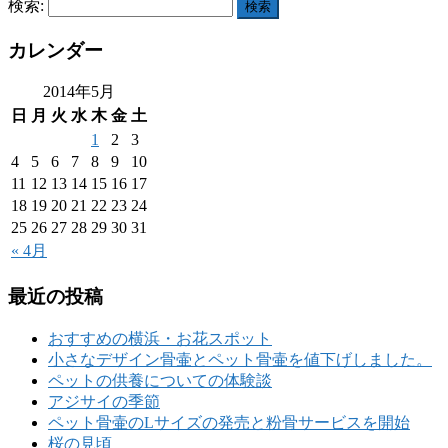
検索:
カレンダー
2014年5月
日
月
火
水
木
金
土
1
2
3
4
5
6
7
8
9
10
11
12
13
14
15
16
17
18
19
20
21
22
23
24
25
26
27
28
29
30
31
« 4月
最近の投稿
おすすめの横浜・お花スポット
小さなデザイン骨壷とペット骨壷を値下げしました。
ペットの供養についての体験談
アジサイの季節
ペット骨壷のLサイズの発売と粉骨サービスを開始
桜の見頃